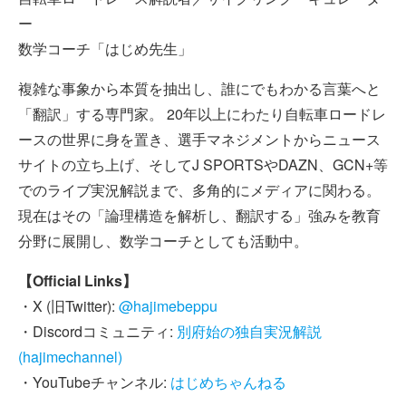
ー
数学コーチ「はじめ先生」
複雑な事象から本質を抽出し、誰にでもわかる言葉へと
「翻訳」する専門家。 20年以上にわたり自転車ロードレ
ースの世界に身を置き、選手マネジメントからニュース
サイトの立ち上げ、そしてJ SPORTSやDAZN、GCN+等
でのライブ実況解説まで、多角的にメディアに関わる。
現在はその「論理構造を解析し、翻訳する」強みを教育
分野に展開し、数学コーチとしても活動中。
【Official Links】
・X (旧Twitter):
@hajimebeppu
・Discordコミュニティ:
別府始の独自実況解説
(hajimechannel)
・YouTubeチャンネル:
はじめちゃんねる